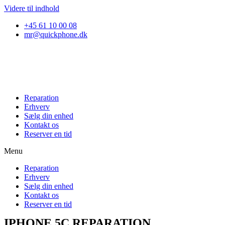
Videre til indhold
+45 61 10 00 08
mr@quickphone.dk
Reparation
Erhverv
Sælg din enhed
Kontakt os
Reserver en tid
Menu
Reparation
Erhverv
Sælg din enhed
Kontakt os
Reserver en tid
IPHONE 5C REPARATION