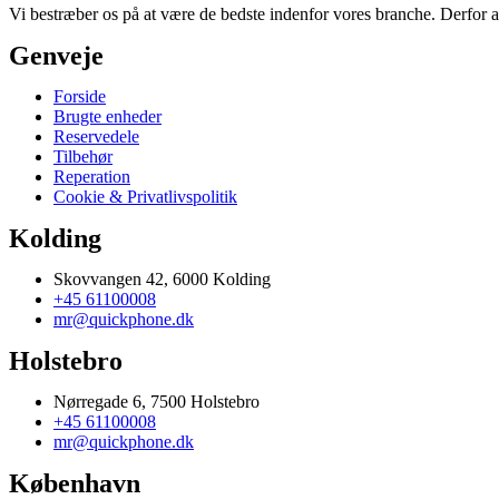
Vi bestræber os på at være de bedste indenfor vores branche. Derfor a
Genveje
Forside
Brugte enheder
Reservedele
Tilbehør
Reperation
Cookie & Privatlivspolitik
Kolding
Skovvangen 42, 6000 Kolding
+45 61100008
mr@quickphone.dk
Holstebro
Nørregade 6, 7500 Holstebro
+45 61100008
mr@quickphone.dk
København