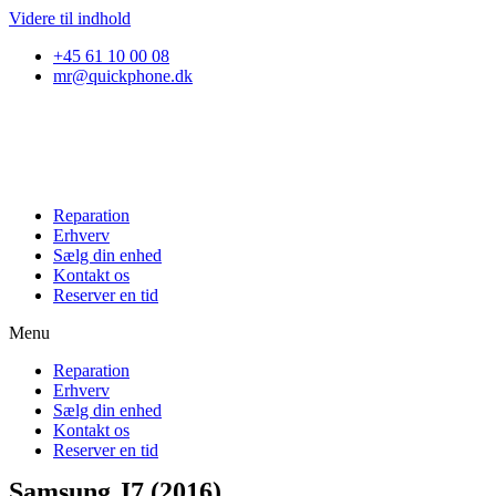
Videre til indhold
+45 61 10 00 08
mr@quickphone.dk
Reparation
Erhverv
Sælg din enhed
Kontakt os
Reserver en tid
Menu
Reparation
Erhverv
Sælg din enhed
Kontakt os
Reserver en tid
Samsung J7 (2016)