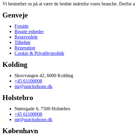
Vi bestræber os på at være de bedste indenfor vores branche. Derfor a
Genveje
Forside
Brugte enheder
Reservedele
Tilbehør
Reperation
Cookie & Privatlivspolitik
Kolding
Skovvangen 42, 6000 Kolding
+45 61100008
mr@quickphone.dk
Holstebro
Nørregade 6, 7500 Holstebro
+45 61100008
mr@quickphone.dk
København