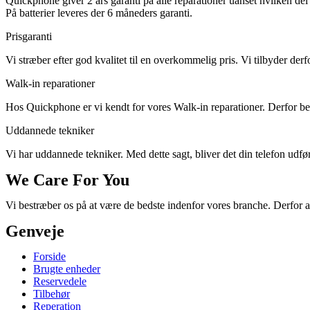
Quickphone giver 2 års garanti på alle reparationer uanset hvilken del d
På batterier leveres der 6 måneders garanti.
Prisgaranti
Vi stræber efter god kvalitet til en overkommelig pris. Vi tilbyder derf
Walk-in reparationer
Hos Quickphone er vi kendt for vores Walk-in reparationer. Derfor behø
Uddannede tekniker
Vi har uddannede tekniker. Med dette sagt, bliver det din telefon udført
We Care For You
Vi bestræber os på at være de bedste indenfor vores branche. Derfor a
Genveje
Forside
Brugte enheder
Reservedele
Tilbehør
Reperation