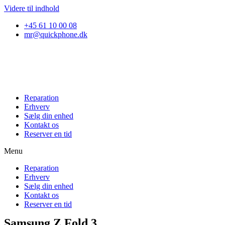
Videre til indhold
+45 61 10 00 08
mr@quickphone.dk
Reparation
Erhverv
Sælg din enhed
Kontakt os
Reserver en tid
Menu
Reparation
Erhverv
Sælg din enhed
Kontakt os
Reserver en tid
Samsung Z Fold 3